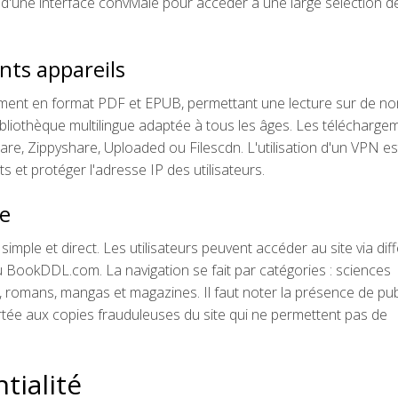
r d'une interface conviviale pour accéder à une large sélection d
ents appareils
lement en format PDF et EPUB, permettant une lecture sur de 
bliothèque multilingue adaptée à tous les âges. Les télécharge
are, Zippyshare, Uploaded ou Filescdn. L'utilisation d'un VPN es
et protéger l'adresse IP des utilisateurs.
re
ple et direct. Les utilisateurs peuvent accéder au site via dif
okDDL.com. La navigation se fait par catégories : sciences
n, romans, mangas et magazines. Il faut noter la présence de pub
 portée aux copies frauduleuses du site qui ne permettent pas de
tialité