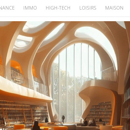
INANCE
IMMO
HIGH-TECH
LOISIRS
MAISON