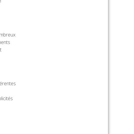
e
nombreux
ments
t
férentes
licités