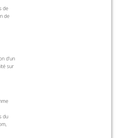
s de
on de
ion d'un
ité sur
omme
s du
om,