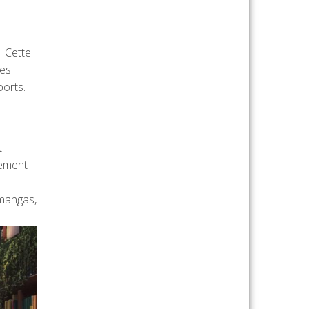
. Cette
Les
ports.
t
gement
e
 mangas,