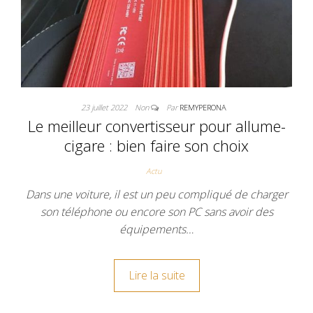
23 juillet 2022
Non
Par
REMYPERONA
Le meilleur convertisseur pour allume-
cigare : bien faire son choix
Actu
Dans une voiture, il est un peu compliqué de charger
son téléphone ou encore son PC sans avoir des
équipements…
Lire la suite