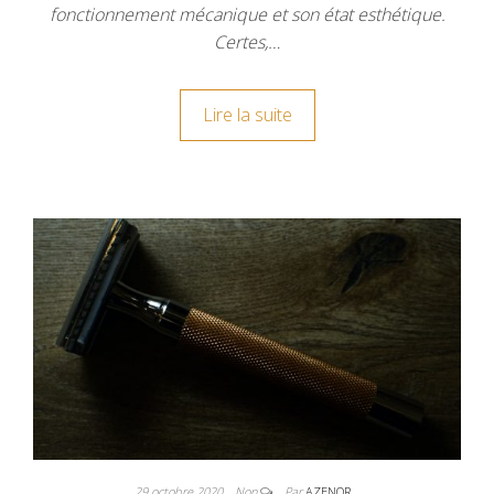
fonctionnement mécanique et son état esthétique.
Certes,…
Lire la suite
29 octobre 2020
Non
Par
AZENOR