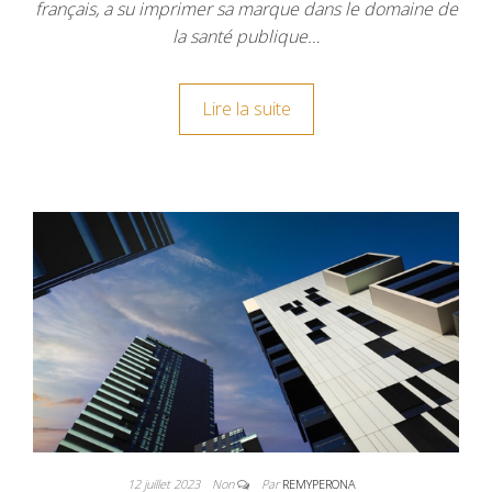
français, a su imprimer sa marque dans le domaine de
la santé publique…
Lire la suite
12 juillet 2023
Non
Par
REMYPERONA