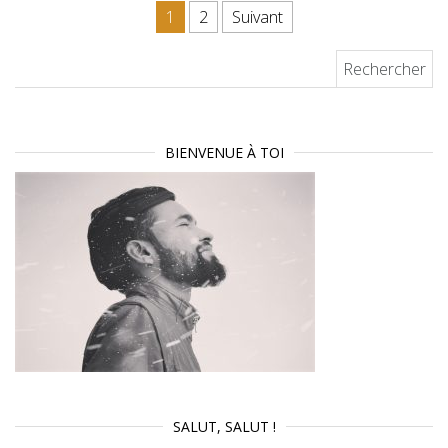
Pagination des publications
1
2
Suivant
Rechercher :
BIENVENUE À TOI
SALUT, SALUT !