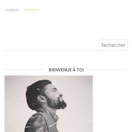
augmenté son
savoir
s’impose parmi
trafic
comment
les entreprises
Catégorie
Entreprise
organique de
choisir la
agroalimentair
200% grâce au
formation
es normandes
SEO
professionnell
e à distance
qui vous
Rechercher :
convient
BIENVENUE À TOI