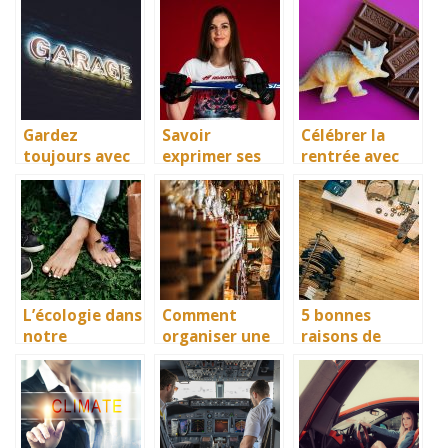
de votre choix
fourrières
l’organisation
en un clic
pour voiture
des grands
événements et
séminaires
Gardez
Savoir
Célébrer la
toujours avec
exprimer ses
rentrée avec
vous un
passions :
des chocolats
numéro de
Comment faire
garagiste
?
L’écologie dans
Comment
5 bonnes
notre
organiser une
raisons de
quotidien
séance
faire les
shopping entre
magasins à
amies ?
Troyes