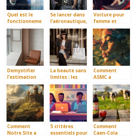
Quel est le
Se lancer dans
Voiture pour
fonctionneme
l’aéronautique,
femme et
nt du site
un rêve à
voiture pour
mélanie2web
transformer en
homme : y a-t-
et quels sont
réalité
il vraiment une
ses avantages
grande
?
différence ?
Demystifier
La beaute sans
Comment
l’estimation
limites : les
ASMC a
immobiliere :
blogs
révolutionné la
les etapes cles
maquillage qui
distribution
pour estimer
celebrent la
d’équipements
votre bien
diversite et
militaires en
l’inclusivite
Europe : Une
success story
Comment
5 critères
Comment
Notre Site a
essentiels pour
Caen-Cola