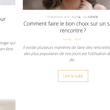
14 décembre 2019
Non
Par
AZENOR
our
Comment faire le bon choix sur un s
rencontre ?
Famille
Mode
isage qui
Il existe plusieurs manières de faire des rencontre
ien-être
des plus populaires de nos jours est l’utilisation d
de…
Lire la suite