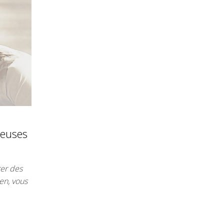
ieuses
rer des
en, vous