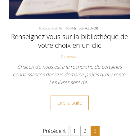
9 octobre 2018
Non
Par
AZENOR
Renseignez vous sur la bibliothèque de
votre choix en un clic
Entreprise
Chacun de nous est à la recherche de certaines
connaissances dans un domaine précis qu’il exerce.
Les livres sont de…
Lire la suite
Pagination des publications
Précédent
1
2
3