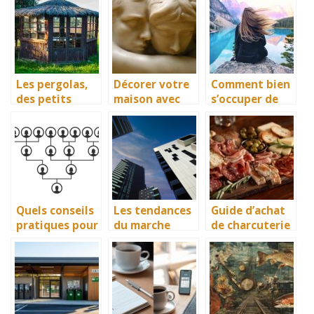
réussie sur
bien-être
isolée et
tous les plans
couverte ?
Les pergolas,
Décorer votre
Comment bien
des petits
maison avec
s’occuper de
habrits offrant
des statues
ses cheveux.
confort et
sécurité
Quels conseils
Les tendances
Guide d’achat
pratiques pour
du marche
de charcuterie
établir un
immobilier
: conseils pour
arbre
actuel et leur
bien choisir
généalogique?
impact sur la
valeur des
biens