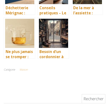
Déchetterie
Conseils
De la mer à
Mérignac :
pratiques – Le
l’assiette :
téléphone,
Monde de Lea :
Comment
horaires,
guide ultime
transformer
adresse – Votre
pour une
les restes de
guide complet
cuisine zéro
saumon en
pour un tri
déchet
ressource
responsable
précieuse
Ne plus jamais
Besoin d’un
se tromper :
cordonnier à
comment
Nancy ?
convertir 1/4
Découvrez les
Catégorie
Maison
de litre en ml
artisans de
correctement
votre quartier
Rechercher :