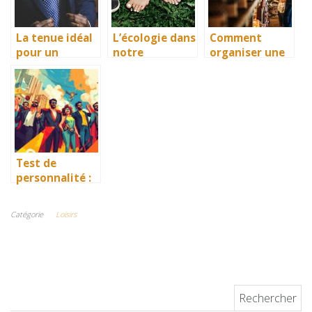
La tenue idéal
L’écologie dans
Comment
pour un
notre
organiser une
mariage pour
quotidien
séance
un homme
shopping entre
amies ?
Test de
personnalité :
votre esprit
est-il fait pour
Catégorie
Loisirs
la télépathie ?
Découvrez
votre
potentiel de
super héros
Rechercher :