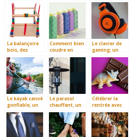
La balançoire
Comment bien
Le clavier de
bois, des
coudre en
gaming; un
anciens temps
gagnant du
essentiel à ne
jusqu’à nos
temps ? La
pas négliger
jours
machine à
broder bien sûr
Le kayak canoé
Le parasol
Célébrer la
gonflable, un
chauffant, un
rentrée avec
bon
accessoire
des chocolats
équipement de
idéal de
divertissement
diffusion de la
nautique
chaleur