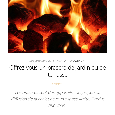
20 septembre 2018
Non
Par
AZENOR
Offrez-vous un brasero de jardin ou de
terrasse
Finance
Les braseros sont des appareils conçus pour la
diffusion de la chaleur sur un espace limité. Il arrive
que vous…