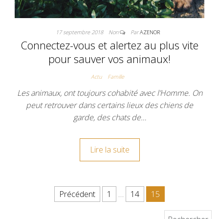
17 septembre 2018
Non
Par
AZENOR
Connectez-vous et alertez au plus vite
pour sauver vos animaux!
Actu
Famille
Les animaux, ont toujours cohabité avec l’Homme. On
peut retrouver dans certains lieux des chiens de
garde, des chats de…
Lire la suite
Pagination des publications
Précédent
1
…
14
15
Rechercher :