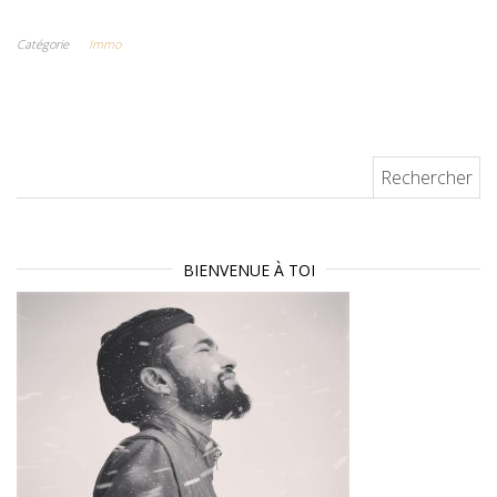
véritable
accessoires ?
immaculée,
moyen de
avec l’épilation
Catégorie
Immo
rafraichir
votre cadre de
vie
Rechercher :
BIENVENUE À TOI