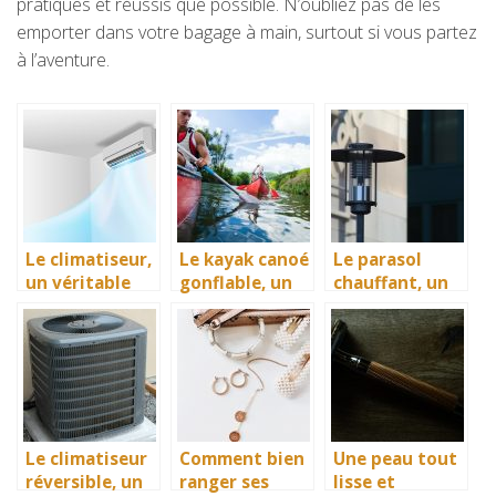
pratiques et réussis que possible. N’oubliez pas de les
emporter dans votre bagage à main, surtout si vous partez
à l’aventure.
Le climatiseur,
Le kayak canoé
Le parasol
un véritable
gonflable, un
chauffant, un
équipement de
bon
accessoire
production de
équipement de
idéal de
fraîcheur en
divertissement
diffusion de la
intersaison
nautique
chaleur
Le climatiseur
Comment bien
Une peau tout
réversible, un
ranger ses
lisse et