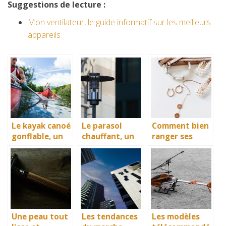
Suggestions de lecture :
Mon ventilateur, le guide informatif sur les meilleurs
appareils
Le kayak canoé
Le parasol
Comment bien
gonflable, un
chauffant, un
ranger ses
bon
accessoire
accessoires ?
équipement de
idéal de
divertissement
diffusion de la
nautique
chaleur
Une peau tout
Les tendances
Les modèles