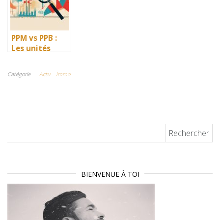
son sac
estimer un
bien unique
PPM vs PPB :
Les unités
essentielles
pour mesurer
Catégorie
Actu
Immo
avec précision
la pollution
atmosphérique
Rechercher :
BIENVENUE À TOI