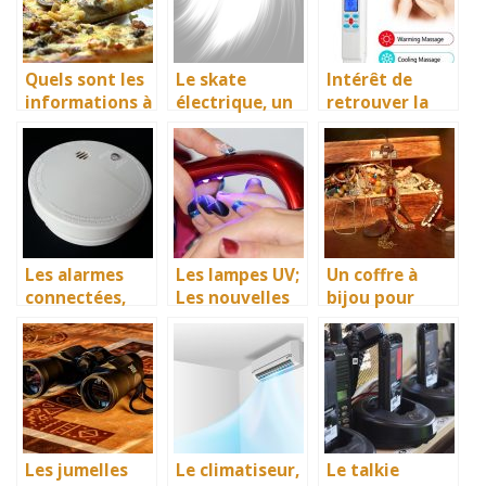
Quels sont les
Le skate
Intérêt de
informations à
électrique, un
retrouver la
savoir pour
moyen de
santé grâce
choisir un four
transport
aux bienfaits
à pizza
innovateur et
de l’appareil
électrique?
facilitateur
crythérapie
pour assurer
un excellent
déplacement
Les alarmes
Les lampes UV;
Un coffre à
connectées,
Les nouvelles
bijou pour
d’excellents
stars de la
empêcher la
accessoires de
cosmétique
dégradation de
surveillance
vos bijoux de
des biens et
valeur
des personnes
Les jumelles
Le climatiseur,
Le talkie