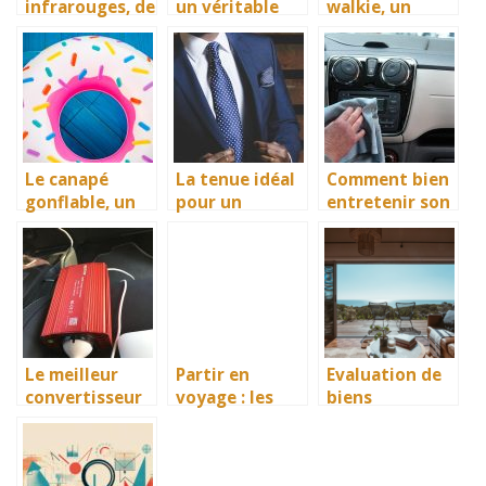
infrarouges, de
un véritable
walkie, un
véritables
équipement de
moyen de
accessoires de
production de
communicatio
vision
fraîcheur en
n pour tous
nocturne pour
intersaison
tous types
d’activités
nocturne
Le canapé
La tenue idéal
Comment bien
gonflable, un
pour un
entretenir son
meuble par
mariage pour
auto au
excellence
un homme
quotidien ?
pour une
bonne détente
Le meilleur
Partir en
Evaluation de
convertisseur
voyage : les
biens
pour allume-
accessoires et
immobiliers
cigare : bien
équipements à
atypiques : Les
faire son choix
mettre dans
cles pour