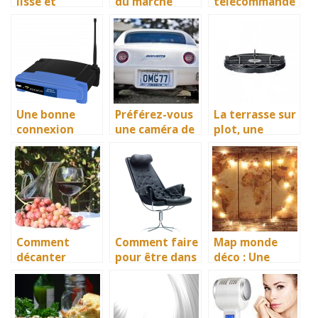
lisse et
du marche
télécommandé
immaculée,
immobilier
s, plus
avec l’épilation
actuel et leur
sophistiqués
impact sur la
que jamais!
valeur des
biens
Une bonne
Préférez-vous
La terrasse sur
connexion
une caméra de
plot, une
nécessite un
recul filaire ou
nouvelle forme
routeur 4g
sans fil?
de terrasse
esthétique et à
moindre coût
Comment
Comment faire
Map monde
décanter
pour être dans
déco : Une
facilement le
le meilleur
nouvelle vision
vin?
confort lors
de la
des parties de
décoration
gaming ?