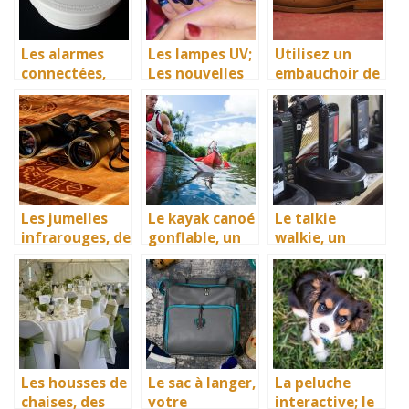
n et la cuisson
de vos pâtes
Les alarmes
Les lampes UV;
Utilisez un
connectées,
Les nouvelles
embauchoir de
d’excellents
stars de la
chaussure pour
accessoires de
cosmétique
préserver vos
surveillance
souliers
des biens et
des personnes
Les jumelles
Le kayak canoé
Le talkie
infrarouges, de
gonflable, un
walkie, un
véritables
bon
moyen de
accessoires de
équipement de
communicatio
vision
divertissement
n pour tous
nocturne pour
nautique
tous types
d’activités
nocturne
Les housses de
Le sac à langer,
La peluche
chaises, des
votre
interactive; le