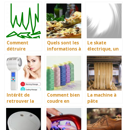
perdre vos
nouvelle forme
facilement le
clés?
de terrasse
vin?
esthétique et à
moindre coût
Comment
Quels sont les
Le skate
détruire
informations à
électrique, un
minutieuseme
savoir pour
moyen de
nt des
choisir un four
transport
documents
à pizza
innovateur et
importants?
électrique?
facilitateur
pour assurer
un excellent
déplacement
Intérêt de
Comment bien
La machine à
retrouver la
coudre en
pâte
santé grâce
gagnant du
électrique, une
aux bienfaits
temps ? La
machine
de l’appareil
machine à
adapté pour la
crythérapie
broder bien sûr
transformatio