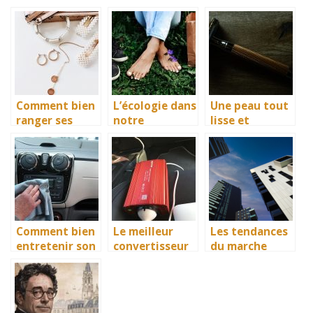
accessoires
partenaire
meilleur
idéals pour
confort dans
cadeau pour
protéger vos
vos sorties
votre enfant
investissement
avec bébé
s
Comment bien
L’écologie dans
Une peau tout
ranger ses
notre
lisse et
accessoires ?
quotidien
immaculée,
avec l’épilation
Comment bien
Le meilleur
Les tendances
entretenir son
convertisseur
du marche
auto au
pour allume-
immobilier
quotidien ?
cigare : bien
actuel et leur
faire son choix
impact sur la
valeur des