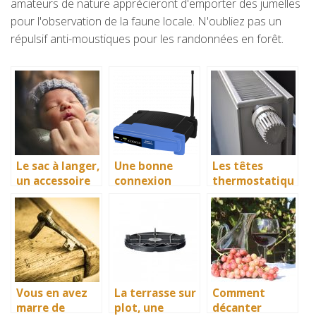
amateurs de nature apprécieront d'emporter des jumelles
pour l'observation de la faune locale. N'oubliez pas un
répulsif anti-moustiques pour les randonnées en forêt.
Le sac à langer,
Une bonne
Les têtes
un accessoire
connexion
thermostatiqu
pour votre
nécessite un
es, des
routeur 4g
véritables
régulateur de
température
Vous en avez
La terrasse sur
Comment
marre de
plot, une
décanter