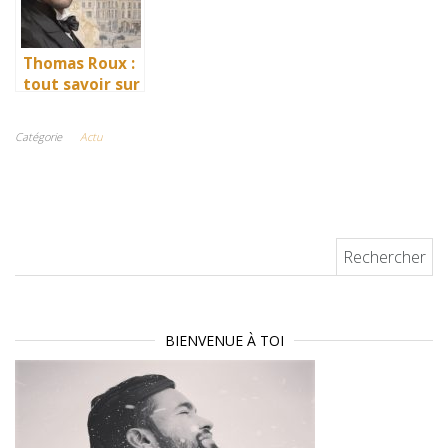
biens
Thomas Roux :
tout savoir sur
lui et Limoges,
l’homme qui a
Catégorie
Actu
révolutionné la
scène
artistique
limougeaude
Rechercher :
BIENVENUE À TOI