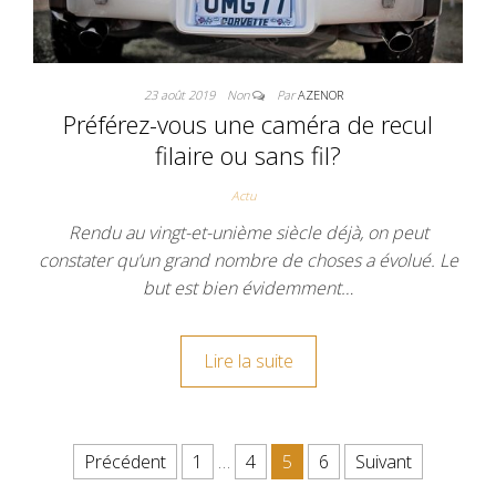
23 août 2019
Non
Par
AZENOR
Préférez-vous une caméra de recul
filaire ou sans fil?
Actu
Rendu au vingt-et-unième siècle déjà, on peut
constater qu’un grand nombre de choses a évolué. Le
but est bien évidemment…
Lire la suite
Pagination des publications
Précédent
1
…
4
5
6
Suivant