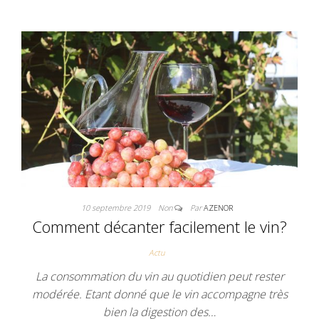
10 septembre 2019
Non
Par
AZENOR
Comment décanter facilement le vin?
Actu
La consommation du vin au quotidien peut rester
modérée. Etant donné que le vin accompagne très
bien la digestion des…