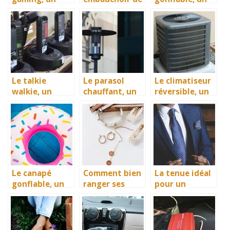
essentiel à ne
chaussure pour
bon
pas négliger
préserver vos
équipement de
souliers
divertissement
nautique
Le talkie
Le parasol
Le climatiseur
walkie, un
chauffant, un
réversible, un
moyen de
accessoire
véritable
communicatio
idéal de
moyen de
n pour tous
diffusion de la
rafraichir
chaleur
votre cadre de
vie
Le canapé
Comment bien
La tenue idéal
gonflable, un
ranger ses
pour un
meuble par
accessoires ?
mariage pour
excellence
un homme
pour une
bonne détente