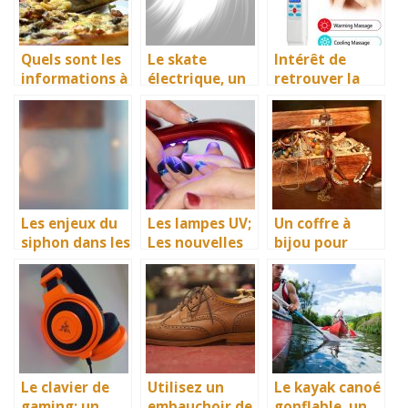
Quels sont les
Le skate
Intérêt de
informations à
électrique, un
retrouver la
savoir pour
moyen de
santé grâce
choisir un four
transport
aux bienfaits
à pizza
innovateur et
de l’appareil
électrique?
facilitateur
crythérapie
pour assurer
un excellent
déplacement
Les enjeux du
Les lampes UV;
Un coffre à
siphon dans les
Les nouvelles
bijou pour
cuisines
stars de la
empêcher la
familiales.
cosmétique
dégradation de
vos bijoux de
valeur
Le clavier de
Utilisez un
Le kayak canoé
gaming; un
embauchoir de
gonflable, un