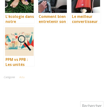
L’écologie dans
Comment bien
Le meilleur
notre
entretenir son
convertisseur
quotidien
auto au
pour allume-
quotidien ?
cigare : bien
faire son choix
PPM vs PPB :
Les unités
essentielles
pour mesurer
Catégorie
Actu
avec précision
la pollution
atmosphérique
Rechercher :