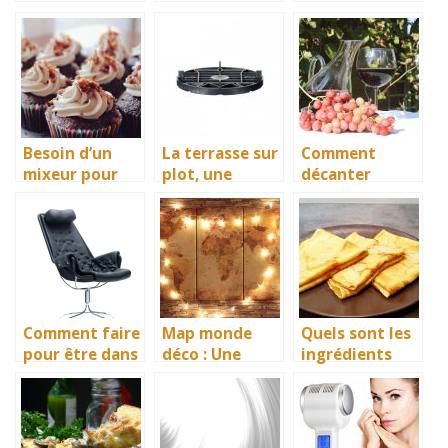
s, plus
nécessite un
recul filaire ou
sophistiqués
routeur 4g
sans fil?
que jamais!
Besoin d’un
La terrasse sur
Comment
mixeur pour
plot, une
décanter
vos douceurs
nouvelle forme
facilement le
pâtissièries?
de terrasse
vin?
esthétique et à
moindre coût
Comment faire
Map monde
Quels sont les
pour être dans
déco : Une
ingrédients
le meilleur
nouvelle vision
indispensables
confort lors
de la
pour bien faire
des parties de
décoration
les crêpes ?
gaming ?