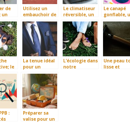
er de
Utilisez un
Le climatiseur
Le canapé
; un
embauchoir de
réversible, un
gonflable, 
el à ne
chaussure pour
véritable
meuble par
liger
préserver vos
moyen de
excellence
souliers
rafraichir
pour une
votre cadre de
bonne déte
vie
che
La tenue idéal
L’écologie dans
Une peau t
ive; le
pour un
notre
lisse et
r
mariage pour
quotidien
immaculée,
 pour
un homme
avec l’épila
nfant
PPB :
Préparer sa
tés
valise pour un
elles
voyage de