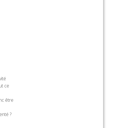
ité
ut ce
nc être
enté ?