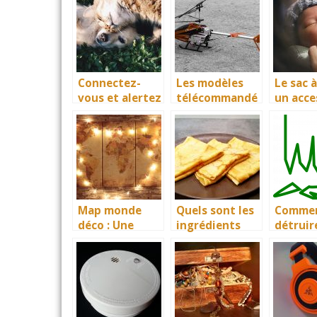
Connectez-
Les modèles
Le sac à
vous et alertez
télécommandé
un acce
au plus vite
s, plus
pour vo
pour sauver
sophistiqués
vos animaux!
que jamais!
Map monde
Quels sont les
Comme
déco : Une
ingrédients
détruir
nouvelle vision
indispensables
minuti
de la
pour bien faire
nt des
décoration
les crêpes ?
docume
import