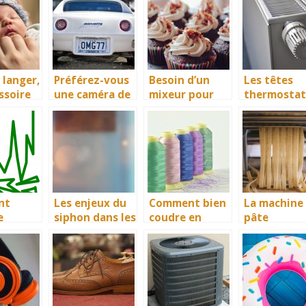
 langer,
Préférez-vous
Besoin d’un
Les têtes
ssoire
une caméra de
mixeur pour
thermostat
tre
recul filaire ou
vos douceurs
es, des
sans fil?
pâtissièries?
véritables
régulateur 
températur
nt
Les enjeux du
Comment bien
La machine
e
siphon dans les
coudre en
pâte
euseme
cuisines
gagnant du
électrique,
familiales.
temps ? La
machine
nts
machine à
adapté pour
ants?
broder bien sûr
transforma
n et la cuis
de vos pâte