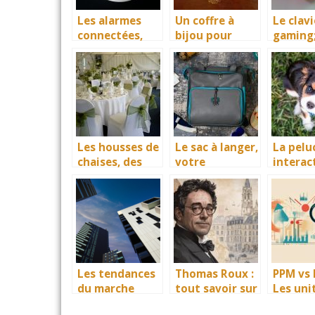
Les alarmes
Un coffre à
Le clavi
connectées,
bijou pour
gaming
d’excellents
empêcher la
essenti
accessoires de
dégradation de
pas nég
surveillance
vos bijoux de
des biens et
valeur
des personnes
Les housses de
Le sac à langer,
La pelu
chaises, des
votre
interact
accessoires
partenaire
meilleu
idéals pour
confort dans
cadeau
protéger vos
vos sorties
votre e
investissement
avec bébé
s
Les tendances
Thomas Roux :
PPM vs 
du marche
tout savoir sur
Les uni
immobilier
lui et Limoges,
essenti