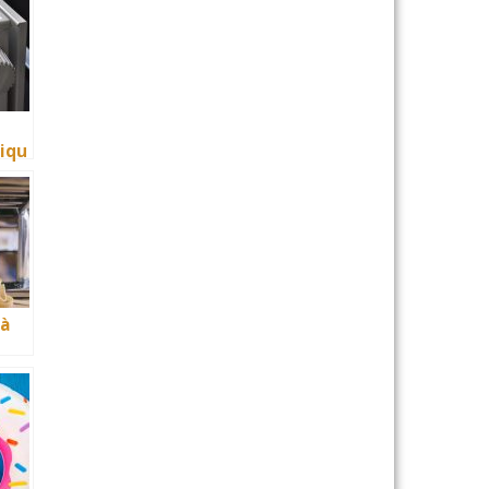
iqu
de
e
 à
 une
 la
tio
son
s