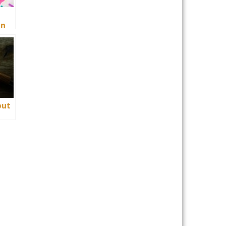
un
nte
out
tion