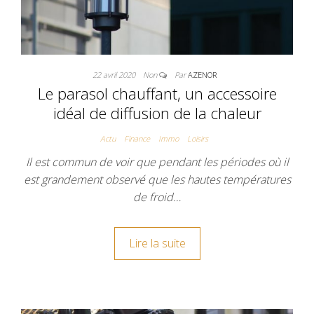
22 avril 2020
Non
Par
AZENOR
Le parasol chauffant, un accessoire
idéal de diffusion de la chaleur
Actu
Finance
Immo
Loisirs
Il est commun de voir que pendant les périodes où il
est grandement observé que les hautes températures
de froid…
Lire la suite