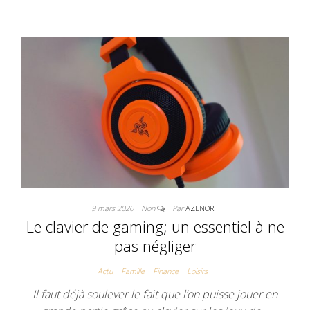
9 mars 2020
Non
Par
AZENOR
Le clavier de gaming; un essentiel à ne
pas négliger
Actu
Famille
Finance
Loisirs
Il faut déjà soulever le fait que l’on puisse jouer en