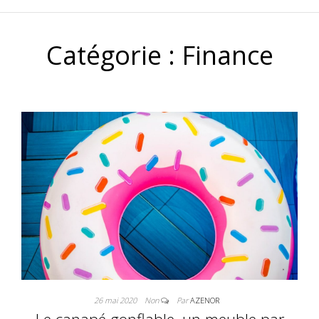
Catégorie :
Finance
26 mai 2020
Non
Par
AZENOR
Le canapé gonflable, un meuble par