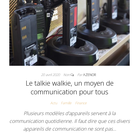
20 avril 2020
Non
Par
AZENOR
Le talkie walkie, un moyen de
communication pour tous
Actu
Famille
Finance
Plusieurs modèles d’appareils servent à la
communication quotidienne. Il faut dire que ces divers
appareils de communication ne sont pas…