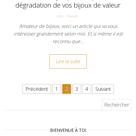
dégradation de vos bijoux de valeur
Actu
Finance
Amateur de bijoux, voici un article qui va vous
intéresser grandement selon moi. Et si même il est
reconnu que…
Lire la suite
Pagination des publications
Précédent
1
2
3
4
Suivant
Rechercher :
BIENVENUE À TOI