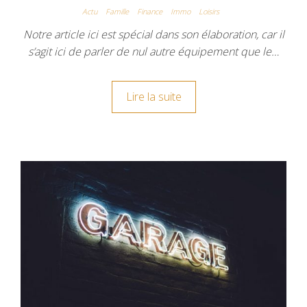
Actu
Famille
Finance
Immo
Loisirs
Notre article ici est spécial dans son élaboration, car il
s’agit ici de parler de nul autre équipement que le…
Lire la suite