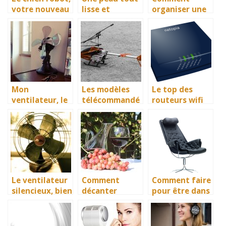
votre nouveau
lisse et
organiser une
compagnon
immaculée,
séance
avec l’épilation
shopping entre
amies ?
Mon
Les modèles
Le top des
ventilateur, le
télécommandé
routeurs wifi
guide
s, plus
informatif sur
sophistiqués
les meilleurs
que jamais!
appareils
Le ventilateur
Comment
Comment faire
silencieux, bien
décanter
pour être dans
plus
facilement le
le meilleur
avantageux
vin?
confort lors
des parties de