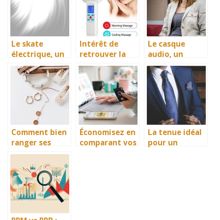
gaming ?
Le skate
Intérêt de
Le casque
électrique, un
retrouver la
audio, un
moyen de
santé grâce
danger pour
transport
aux bienfaits
les oreilles !
innovateur et
de l’appareil
facilitateur
crythérapie
pour assurer
un excellent
déplacement
Comment bien
Économisez en
La tenue idéal
ranger ses
comparant vos
pour un
accessoires ?
futurs achats
mariage pour
sur le web
un homme