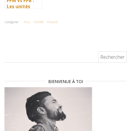
PPM vs PPB :
Les unités
essentielles
pour mesurer
Catégorie
Actu
Famille
Finance
avec précision
la pollution
atmosphérique
Rechercher :
BIENVENUE À TOI