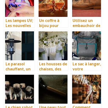
broder bien sûr
Les lampes UV;
Un coffre à
Utilisez un
Les nouvelles
bijou pour
embauchoir de
stars de la
empêcher la
chaussure pour
cosmétique
dégradation de
préserver vos
vos bijoux de
souliers
valeur
Le parasol
Les housses de
Le sac à langer,
chauffant, un
chaises, des
votre
accessoire
accessoires
partenaire
idéal de
idéals pour
confort dans
diffusion de la
protéger vos
vos sorties
chaleur
investissement
avec bébé
s
Le chien robot,
Une peau tout
Comment