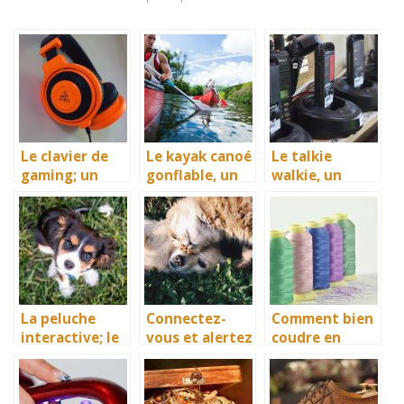
Le clavier de
Le kayak canoé
Le talkie
gaming; un
gonflable, un
walkie, un
essentiel à ne
bon
moyen de
pas négliger
équipement de
communicatio
divertissement
n pour tous
nautique
La peluche
Connectez-
Comment bien
interactive; le
vous et alertez
coudre en
meilleur
au plus vite
gagnant du
cadeau pour
pour sauver
temps ? La
votre enfant
vos animaux!
machine à