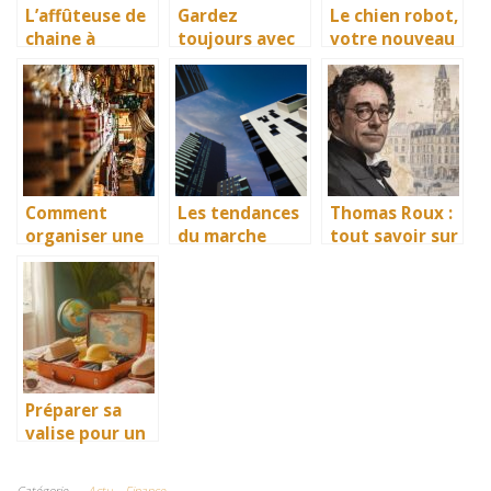
L’affûteuse de
Gardez
Le chien robot,
chaine à
toujours avec
votre nouveau
tronçonneuse,
vous un
compagnon
un équipement
numéro de
idéal pour
garagiste
affûter au
mieux votre
chaine à
tronçonneuse
Comment
Les tendances
Thomas Roux :
organiser une
du marche
tout savoir sur
séance
immobilier
lui et Limoges,
shopping entre
actuel et leur
l’homme qui a
amies ?
impact sur la
révolutionné la
valeur des
scène
biens
artistique
limougeaude
Préparer sa
valise pour un
voyage de
Nantes à Fort-
Catégorie
Actu
Finance