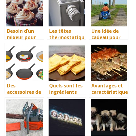
vos animaux!
Besoin d’un
Les têtes
Une idée de
mixeur pour
thermostatiqu
cadeau pour
vos douceurs
es, des
enfant : Le
pâtissièries?
véritables
quad
régulateur de
électrique
température
Des
Quels sont les
Avantages et
accessoires de
ingrédients
caractéristique
qualité, les
indispensables
s du chariot
poêles à
pour bien faire
plancha
inductions
les crêpes ?