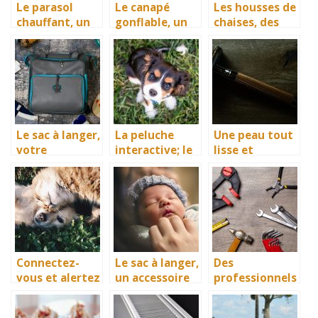
Le parasol
Le canapé
Les housses de
chauffant, un
gonflable, un
chaises, des
accessoire
meuble par
accessoires
idéal de
excellence
idéals pour
diffusion de la
pour une
protéger vos
chaleur
bonne détente
investissement
s
Le sac à langer,
La peluche
Une peau tout
votre
interactive; le
lisse et
partenaire
meilleur
immaculée,
confort dans
cadeau pour
avec l’épilation
vos sorties
votre enfant
avec bébé
Connectez-
Le sac à langer,
Des
vous et alertez
un accessoire
professionnels
au plus vite
pour votre
de la
pour sauver
climatisation