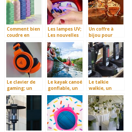
Comment bien
Les lampes UV;
Un coffre à
coudre en
Les nouvelles
bijou pour
gagnant du
stars de la
empêcher la
temps ? La
cosmétique
dégradation de
machine à
vos bijoux de
broder bien sûr
valeur
Le clavier de
Le kayak canoé
Le talkie
gaming; un
gonflable, un
walkie, un
essentiel à ne
bon
moyen de
pas négliger
équipement de
communicatio
divertissement
n pour tous
nautique