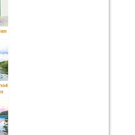
ien
 sûr
anoé
un
 de
ment