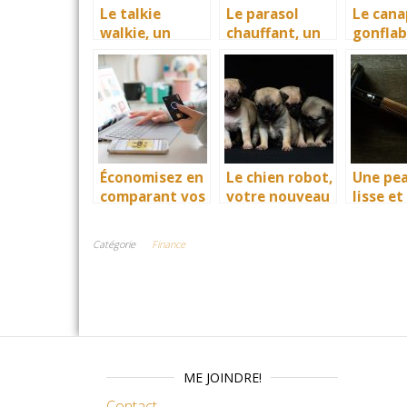
Le talkie
Le parasol
Le cana
walkie, un
chauffant, un
gonflab
moyen de
accessoire
meuble
communicatio
idéal de
excelle
n pour tous
diffusion de la
pour u
chaleur
bonne 
Économisez en
Le chien robot,
Une pe
comparant vos
votre nouveau
lisse et
futurs achats
compagnon
immacu
sur le web
avec l’é
Catégorie
Finance
ME JOINDRE!
Contact