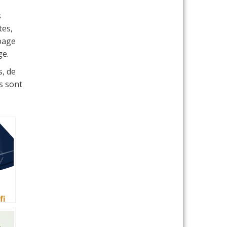
s
tes,
 page
ge.
s, de
fs sont
fi