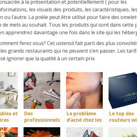
onsacrée à la présentation et potentiellement ( pour les
formations, les visuels des produits, les caractéristiques, le
un ou l’autre. La poêle peut être utilisé pour faire des omelet
 de mets au souhait. Tous les produits qui sont dans cette
 en apprendrez davantage une fois dans le site qui les héber
mment ferez vous? Cet ustensil fait parti des plus convoité
s les grands restaurants qui ne peuvent s’en passer. Les tari
é ignorer que la qualité à un certain prix.
bles et
Des
Le problème
Le top des
ires
professionnels
d’acné chez les
routeurs wi
 par
de la
adultes
nistes
climatisation