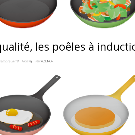
ualité, les poêles à induct
tembre 2019
Non
Par
AZENOR