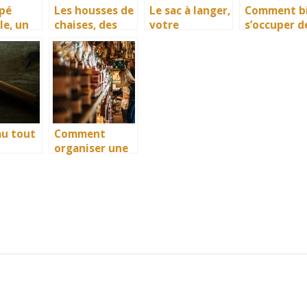
pé
Les housses de
Le sac à langer,
Comment b
le, un
chaises, des
votre
s’occuper d
 par
accessoires
partenaire
ses cheveux
nce
idéals pour
confort dans
ne
protéger vos
vos sorties
détente
investissement
avec bébé
s
au tout
Comment
organiser une
lée,
séance
pilation
shopping entre
amies ?