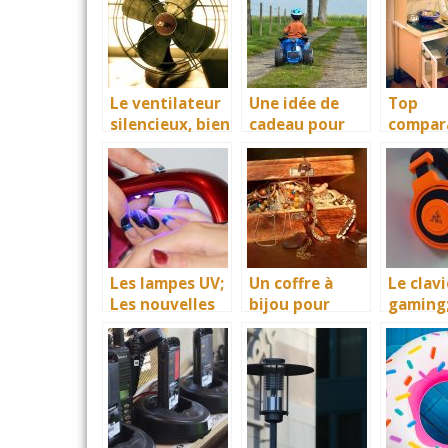
les meilleurs
appareils
Le ventilateur
Une idée de
Top
silencieux, bien
cadeau pour
compara
plus
enfant : Le
site de
avantageux
quad
produit
électrique
accesso
pour vo
enfant
Les lampes UV;
Un coffre à
Le clavi
Les nouvelles
bijou pour
gaming
stars de la
empêcher la
essenti
cosmétique
dégradation de
pas nég
vos bijoux de
valeur