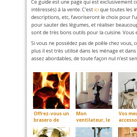
Ce guide est une page qui est exclusivement c
intéressés) à la vente. C’est
ici
que toutes les in
descriptions, etc, favoriseront le choix pour l’
pour sauter des légumes, et réaliser beaucoup
sont de très bons outils pour la cuisine. Vous
Si vous ne possédez pas de poêle chez vous, co
plus il est très utilisé dans les ménage et dan
assez abordables, de toute façon nul n’est sens
Offrez-vous un
Mon
Vos meu
brasero de
ventilateur, le
accesso
jardin ou de
guide
réalisés
terrasse
informatif sur
des ébé