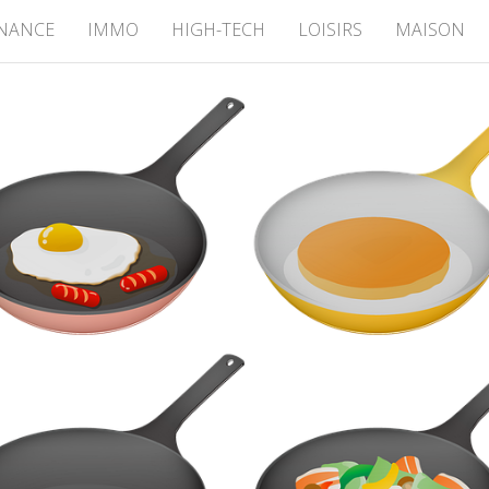
INANCE
IMMO
HIGH-TECH
LOISIRS
MAISON