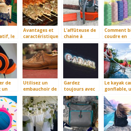
Avantages et
L’affûteuse de
Comment b
tif, le
caractéristique
chaine à
coudre en
s du chariot
tronçonneuse,
gagnant du
s et
plancha
un équipement
temps ? La
ires
idéal pour
machine à
s
affûter au
broder bien
s
mieux votre
chaine à
tronçonneuse
er de
Utilisez un
Gardez
Le kayak c
; un
embauchoir de
toujours avec
gonflable, 
el à ne
chaussure pour
vous un
bon
liger
préserver vos
numéro de
équipement
souliers
garagiste
divertisse
nautique