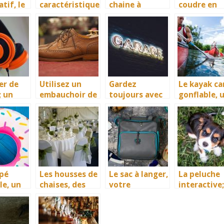
tif, le
caractéristique
chaine à
coudre en
s du chariot
tronçonneuse,
gagnant du
s et
plancha
un équipement
temps ? La
ires
idéal pour
machine à
s
affûter au
broder bien
s
mieux votre
chaine à
tronçonneuse
er de
Utilisez un
Gardez
Le kayak c
; un
embauchoir de
toujours avec
gonflable, 
el à ne
chaussure pour
vous un
bon
liger
préserver vos
numéro de
équipement
souliers
garagiste
divertisse
nautique
pé
Les housses de
Le sac à langer,
La peluche
le, un
chaises, des
votre
interactive;
 par
accessoires
partenaire
meilleur
nce
idéals pour
confort dans
cadeau pou
ne
protéger vos
vos sorties
votre enfa