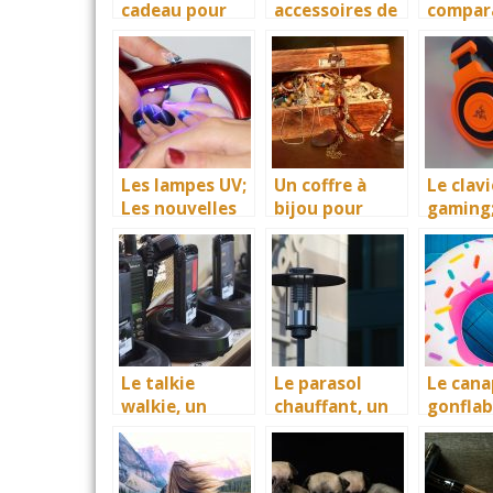
cadeau pour
accessoires de
compara
enfant : Le
qualité, les
site de
quad
poêles à
produit
électrique
inductions
accesso
pour vo
enfant
Les lampes UV;
Un coffre à
Le clavi
Les nouvelles
bijou pour
gaming
stars de la
empêcher la
essenti
cosmétique
dégradation de
pas nég
vos bijoux de
valeur
Le talkie
Le parasol
Le cana
walkie, un
chauffant, un
gonflab
moyen de
accessoire
meuble
communicatio
idéal de
excelle
n pour tous
diffusion de la
pour u