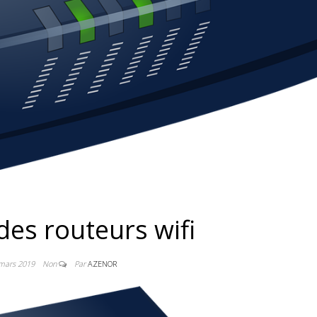
des routeurs wifi
mars 2019
Non
Par
AZENOR