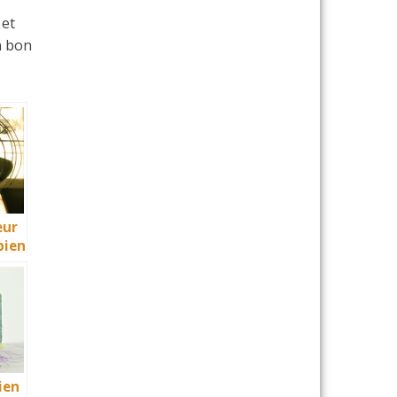
 et
n bon
eur
bien
x
ien