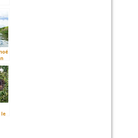
 sûr
anoé
un
 de
ment
 le
r
nt