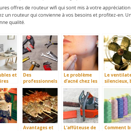
ures offres de routeur wifi qui sont mis à votre appréciation
ssez un routeur qui convienne à vos besoins et profitez-en. U
nne qualité.
bles et
Des
Le problème
Le ventilat
ires
professionnels
d’acné chez les
silencieux, 
 par
de la
adultes
plus
nistes
climatisation
avantageu
Avantages et
L’affûteuse de
Comment b