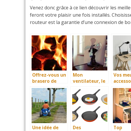
Venez donc grâce à ce lien découvrir les meille
feront votre plaisir une fois installés. Choisi
routeur est la garantie d’une connexion de bo
Offrez-vous un
Mon
Vos meu
brasero de
ventilateur, le
accesso
jardin ou de
guide
réalisés
terrasse
informatif sur
des ébé
les meilleurs
appareils
Une idée de
Des
Top