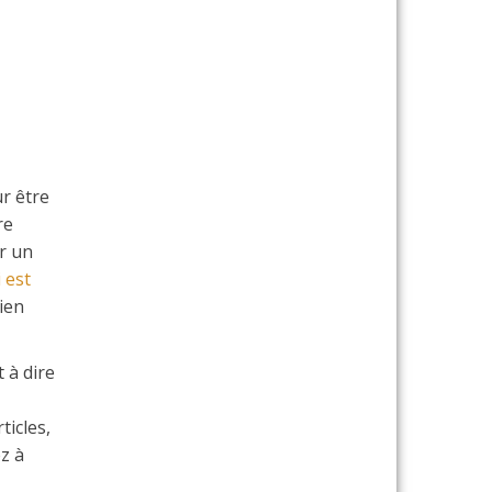
r être
re
er un
 est
lien
 à dire
ticles,
z à