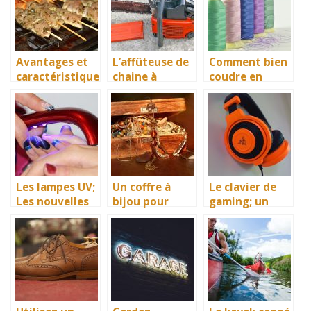
pour vos
enfants
Avantages et
L’affûteuse de
Comment bien
caractéristique
chaine à
coudre en
s du chariot
tronçonneuse,
gagnant du
plancha
un équipement
temps ? La
idéal pour
machine à
affûter au
broder bien sûr
mieux votre
chaine à
tronçonneuse
Les lampes UV;
Un coffre à
Le clavier de
Les nouvelles
bijou pour
gaming; un
stars de la
empêcher la
essentiel à ne
cosmétique
dégradation de
pas négliger
vos bijoux de
valeur