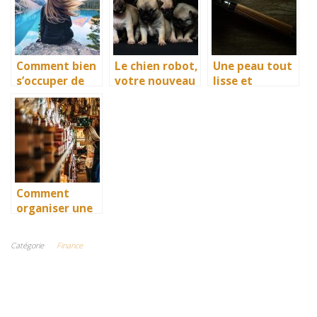
investissement
avec bébé
s
Comment bien
Le chien robot,
Une peau tout
s’occuper de
votre nouveau
lisse et
ses cheveux.
compagnon
immaculée,
avec l’épilation
Comment
organiser une
séance
shopping entre
Catégorie
Finance
amies ?