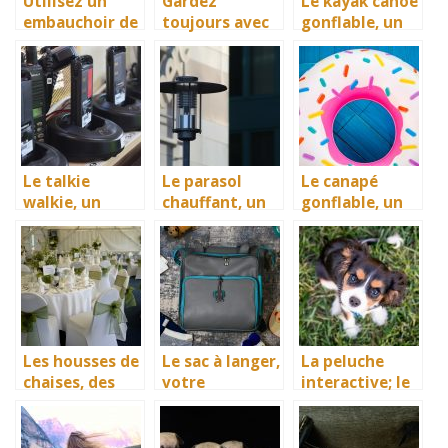
Utilisez un
Gardez
Le kayak canoé
embauchoir de
toujours avec
gonflable, un
chaussure pour
vous un
bon
préserver vos
numéro de
équipement de
souliers
garagiste
divertissement
nautique
Le talkie
Le parasol
Le canapé
walkie, un
chauffant, un
gonflable, un
moyen de
accessoire
meuble par
communicatio
idéal de
excellence
n pour tous
diffusion de la
pour une
chaleur
bonne détente
Les housses de
Le sac à langer,
La peluche
chaises, des
votre
interactive; le
accessoires
partenaire
meilleur
idéals pour
confort dans
cadeau pour
protéger vos
vos sorties
votre enfant