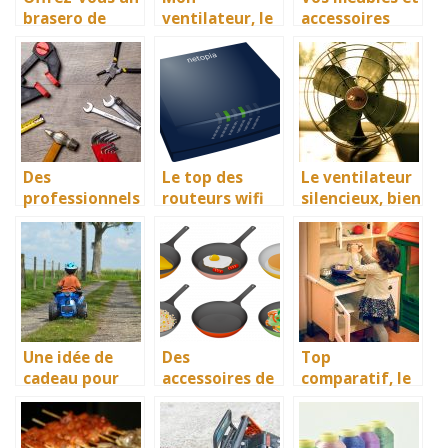
brasero de
ventilateur, le
accessoires
jardin ou de
guide
réalisés par
terrasse
informatif sur
des ébénistes
les meilleurs
appareils
Des
Le top des
Le ventilateur
professionnels
routeurs wifi
silencieux, bien
de la
plus
climatisation
avantageux
Une idée de
Des
Top
cadeau pour
accessoires de
comparatif, le
enfant : Le
qualité, les
site de
quad
poêles à
produits et
électrique
inductions
accessoires