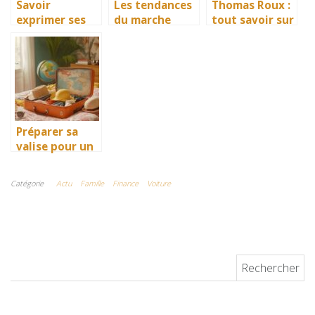
Savoir
Les tendances
Thomas Roux :
exprimer ses
du marche
tout savoir sur
passions :
immobilier
lui et Limoges,
Comment faire
actuel et leur
l’homme qui a
?
impact sur la
révolutionné la
valeur des
scène
biens
artistique
limougeaude
Préparer sa
valise pour un
voyage de
Nantes à Fort-
Catégorie
Actu
Famille
Finance
Voiture
de-France : les
essentiels à ne
pas oublier
Rechercher :