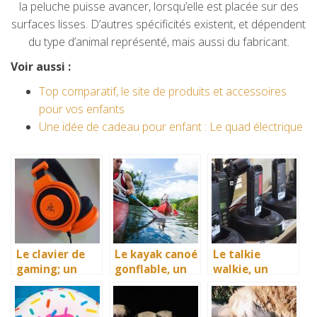
la peluche puisse avancer, lorsqu’elle est placée sur des
surfaces lisses. D’autres spécificités existent, et dépendent
du type d’animal représenté, mais aussi du fabricant.
Voir aussi :
Top comparatif, le site de produits et accessoires
pour vos enfants
Une idée de cadeau pour enfant : Le quad électrique
Le clavier de
Le kayak canoé
Le talkie
gaming; un
gonflable, un
walkie, un
essentiel à ne
bon
moyen de
pas négliger
équipement de
communicatio
divertissement
n pour tous