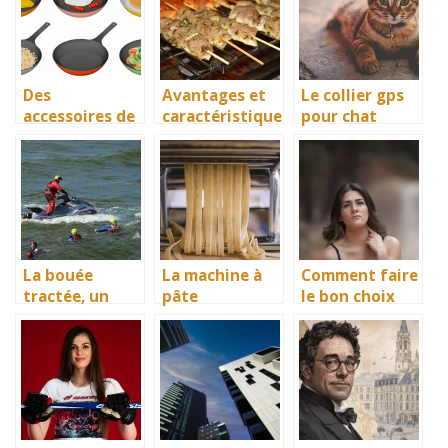
Des
Avantages et
Le collier gps
accessoires de
caractéristique
pour chat
qualité, les
s du chariot
favorise
poêles à
plancha
plusieurs
inductions
points
La bouée
La machine à
Comment faire
tractée, un
pâte
le bon choix
excellent
électrique, une
sur un site de
moyen de
machine
rencontre ?
divertissement
adapté pour la
pratique dans
transformatio
de l’eauu
n et la cuisson
de vos pâtes