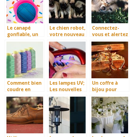
nautique
Le canapé
Le chien robot,
Connectez-
gonflable, un
votre nouveau
vous et alertez
meuble par
compagnon
au plus vite
excellence
pour sauver
pour une
vos animaux!
bonne détente
Comment bien
Les lampes UV;
Un coffre à
coudre en
Les nouvelles
bijou pour
gagnant du
stars de la
empêcher la
temps ? La
cosmétique
dégradation de
machine à
vos bijoux de
broder bien sûr
valeur