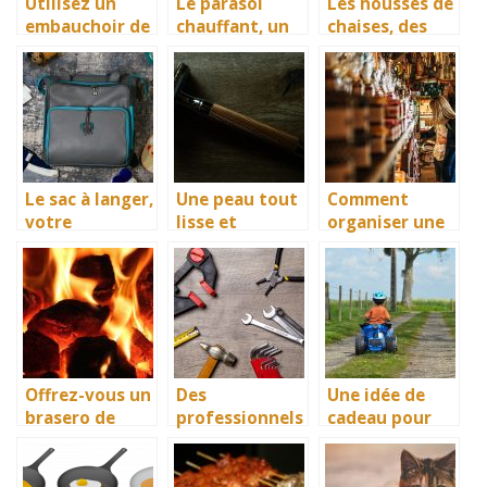
Utilisez un
Le parasol
Les housses de
embauchoir de
chauffant, un
chaises, des
chaussure pour
accessoire
accessoires
préserver vos
idéal de
idéals pour
souliers
diffusion de la
protéger vos
chaleur
investissement
s
Le sac à langer,
Une peau tout
Comment
votre
lisse et
organiser une
partenaire
immaculée,
séance
confort dans
avec l’épilation
shopping entre
vos sorties
amies ?
avec bébé
Offrez-vous un
Des
Une idée de
brasero de
professionnels
cadeau pour
jardin ou de
de la
enfant : Le
terrasse
climatisation
quad
électrique