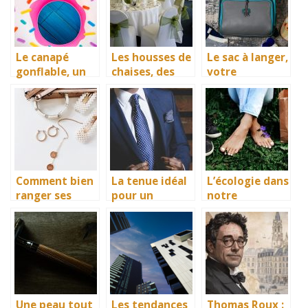
chaleur
votre cadre de
vie
Le canapé
Les housses de
Le sac à langer,
gonflable, un
chaises, des
votre
meuble par
accessoires
partenaire
excellence
idéals pour
confort dans
pour une
protéger vos
vos sorties
bonne détente
investissement
avec bébé
s
Comment bien
La tenue idéal
L’écologie dans
ranger ses
pour un
notre
accessoires ?
mariage pour
quotidien
un homme
Une peau tout
Les tendances
Thomas Roux :