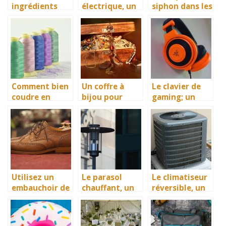
ingrédients
électrique, un
siphon dans les
indispensables
moyen de
cuisines
pour bien faire
transport
familiales.
les crêpes ?
innovateur et
facilitateur
pour assurer
un excellent
déplacement
Comment bien
Un coffre à
Le clavier de
coudre en
bijou pour
gaming; un
gagnant du
empêcher la
essentiel à ne
temps ? La
dégradation de
pas négliger
machine à
vos bijoux de
broder bien sûr
valeur
Utilisez un
Le parasol
Le climatiseur
embauchoir de
chauffant, un
réversible, un
chaussure pour
accessoire
véritable
préserver vos
idéal de
moyen de
souliers
diffusion de la
rafraichir