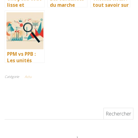
lisse et
du marche
tout savoir sur
immaculée,
immobilier
lui et Limoges,
avec l’épilation
actuel et leur
l’homme qui a
impact sur la
révolutionné la
valeur des
scène
biens
artistique
limougeaude
PPM vs PPB :
Les unités
essentielles
pour mesurer
Catégorie
Actu
avec précision
la pollution
atmosphérique
Rechercher :