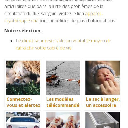
articulaires que dans la lutte des problèmes de la
circulation du flux sanguin. Visitez le lien
appareil-
cryotherapie.eu/
pour bénéficier de plus d’informations.
Notre sélection :
Le climatiseur réversible, un véritable moyen de
rafraichir votre cadre de vie
Connectez-
Les modèles
Le sac à langer,
vous et alertez
télécommandé
un accessoire
au plus vite
s, plus
pour votre
pour sauver
sophistiqués
vos animaux!
que jamais!