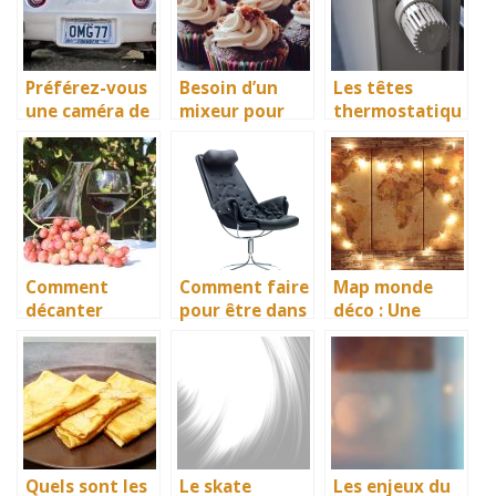
Préférez-vous
Besoin d’un
Les têtes
une caméra de
mixeur pour
thermostatiqu
recul filaire ou
vos douceurs
es, des
sans fil?
pâtissièries?
véritables
régulateur de
température
Comment
Comment faire
Map monde
décanter
pour être dans
déco : Une
facilement le
le meilleur
nouvelle vision
vin?
confort lors
de la
des parties de
décoration
gaming ?
Quels sont les
Le skate
Les enjeux du