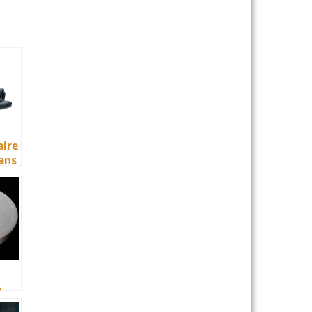
ire
ans
s
 de
,
s