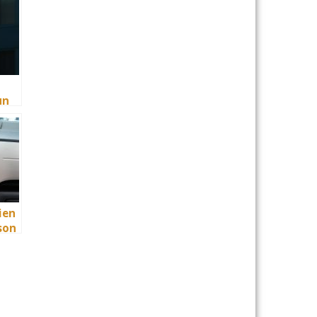
 de
e
t
nes
un
 la
ien
son