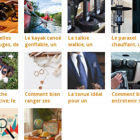
rt
aux bienfaits
temps ? La
accessoires
eur et
de l’appareil
machine à
surveillanc
ateur
crythérapie
broder bien sûr
des biens e
surer
des person
llent
ement
elles
Le kayak canoé
Le talkie
Le parasol
uges, de
gonflable, un
walkie, un
chauffant, 
les
bon
moyen de
accessoire
ires de
équipement de
communicatio
idéal de
divertissement
n pour tous
diffusion de
ne pour
nautique
chaleur
pes
tés
ne
che
Comment bien
La tenue idéal
Comment b
ive; le
ranger ses
pour un
entretenir 
r
accessoires ?
mariage pour
auto au
 pour
un homme
quotidien ?
nfant