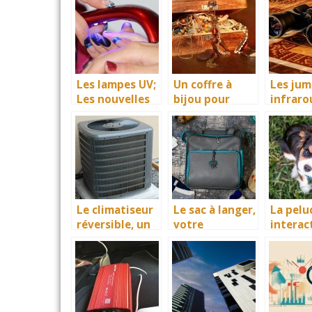
nt des
choisir un four
transpo
documents
à pizza
innovat
importants?
électrique?
facilit
pour as
un exce
déplac
Les lampes UV;
Un coffre à
Les jum
Les nouvelles
bijou pour
infraro
stars de la
empêcher la
véritab
cosmétique
dégradation de
accesso
vos bijoux de
vision
valeur
noctur
tous ty
d’activi
noctur
Le climatiseur
Le sac à langer,
La pelu
réversible, un
votre
interact
véritable
partenaire
meilleu
moyen de
confort dans
cadeau
rafraichir
vos sorties
votre e
votre cadre de
avec bébé
vie