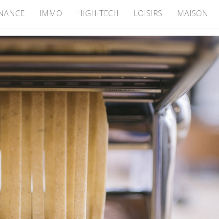
INANCE
IMMO
HIGH-TECH
LOISIRS
MAISON