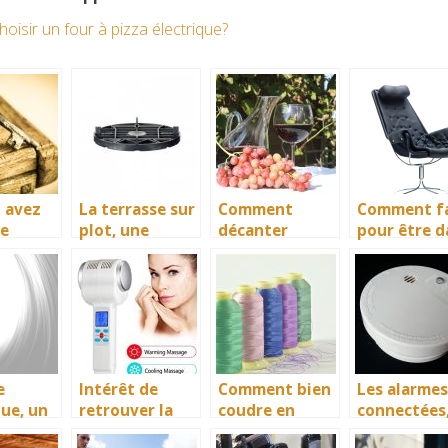
oisir un four à pizza électrique?
 avez
La terrasse sur
Comment
Comment fa
de
plot, une
décanter
pour être d
vos
nouvelle forme
facilement le
le meilleur
de terrasse
vin?
confort lor
esthétique et à
des parties
moindre coût
gaming ?
e
Intérêt de
Comment bien
Les alarmes
que, un
retrouver la
coudre en
connectées
de
santé grâce
gagnant du
d’excellent