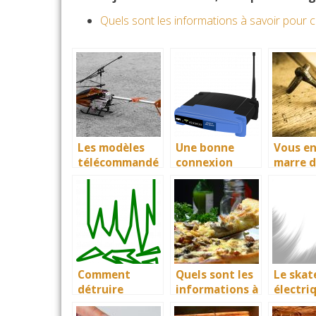
Quels sont les informations à savoir pour ch
Les modèles
Une bonne
Vous en
télécommandé
connexion
marre 
s, plus
nécessite un
perdre 
sophistiqués
routeur 4g
clés?
que jamais!
Comment
Quels sont les
Le skat
détruire
informations à
électri
minutieuseme
savoir pour
moyen 