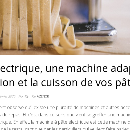
lectrique, une machine ada
ion et la cuisson de vos pâ
évrier 2020
Non
Par
AZENOR
nt observé qu’il existe une pluralité de machines et autres acc
s de repas. Et c’est dans ce sens que vient se greffer une machi
trique. En effet, la machine à pâte électrique est cette machine q
e la restaurant que par les particuliers qui veulent faire parler 