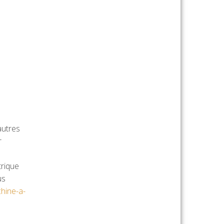
autres
r
trique
us
hine-a-