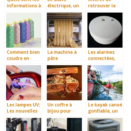
informations à
électrique, un
retrouver la
savoir pour
moyen de
santé grâce
choisir un four
transport
aux bienfaits
à pizza
innovateur et
de l’appareil
électrique?
facilitateur
crythérapie
pour assurer
un excellent
déplacement
Comment bien
La machine à
Les alarmes
coudre en
pâte
connectées,
gagnant du
électrique, une
d’excellents
temps ? La
machine
accessoires de
machine à
adapté pour la
surveillance
broder bien sûr
transformatio
des biens et
n et la cuisson
des personnes
de vos pâtes
Les lampes UV;
Un coffre à
Le kayak canoé
Les nouvelles
bijou pour
gonflable, un
stars de la
empêcher la
bon
cosmétique
dégradation de
équipement de
vos bijoux de
divertissement