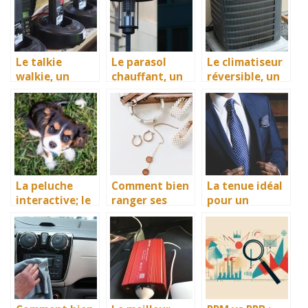
valeur
nautique
Le talkie
Le parasol
Le climatiseur
walkie, un
chauffant, un
réversible, un
moyen de
accessoire
véritable
communicatio
idéal de
moyen de
n pour tous
diffusion de la
rafraichir
chaleur
votre cadre de
vie
La peluche
Comment bien
La tenue idéal
interactive; le
ranger ses
pour un
meilleur
accessoires ?
mariage pour
cadeau pour
un homme
votre enfant