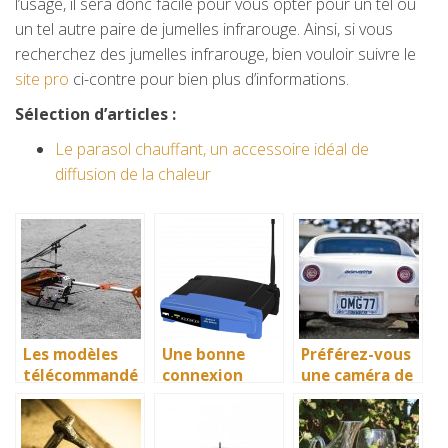
l’usage, il sera donc facile pour vous opter pour un tel ou
un tel autre paire de jumelles infrarouge. Ainsi, si vous
recherchez des jumelles infrarouge, bien vouloir suivre le
site pro
ci-contre pour bien plus d’informations.
Sélection d’articles :
Le parasol chauffant, un accessoire idéal de
diffusion de la chaleur
Les modèles
Une bonne
Préférez-vous
télécommandé
connexion
une caméra de
s, plus
nécessite un
recul filaire ou
sophistiqués
routeur 4g
sans fil?
que jamais!