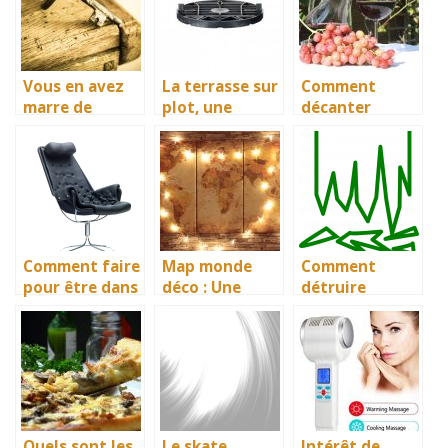
Vous en avez
La terrasse sur
Comment
marre de
plot, une
décanter
perdre vos
nouvelle forme
facilement le
clés?
de terrasse
vin?
esthétique et à
moindre coût
Comment faire
Map monde
Comment
pour être dans
déco : Une
détruire
le meilleur
nouvelle vision
minutieuseme
confort lors
de la
nt des
des parties de
décoration
documents
gaming ?
importants?
Quels sont les
Le skate
Intérêt de