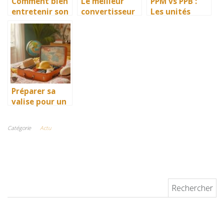
Comment bien
Le meilleur
PPM vs PPB :
entretenir son
convertisseur
Les unités
auto au
pour allume-
essentielles
quotidien ?
cigare : bien
pour mesurer
faire son choix
avec précision
la pollution
atmosphérique
Préparer sa
valise pour un
voyage de
Nantes à Fort-
Catégorie
Actu
de-France : les
essentiels à ne
pas oublier
Rechercher :